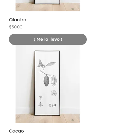
Cilantro
Precio
$50.00
¡ Me lo llevo !
Cacao