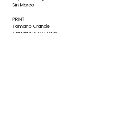
Sin Marco
PRINT
Tamaño Grande
Tamaño: 20 x 50cm
Soporte: Papel blanco
algodón Fabriano 200 g
Impresión: Digital.
Sin Marco
DEVENDRAMIN | CDMX | 2024